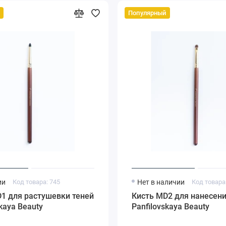
Популярный
ии
Код товара: 745
Нет в наличии
Код товара
1 для растушевки теней
Кисть MD2 для нанесени
skaya Beauty
Panfilovskaya Beauty