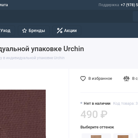
лата
Поддержка
+7 (978) 
Уход
Бренды
Акции
дуальной упаковке Urchin
y в индивидуальной упаковке Urchin
В избранное
В 
Нет в наличии
Код товара: 
490 ₽
Выберите оттенок