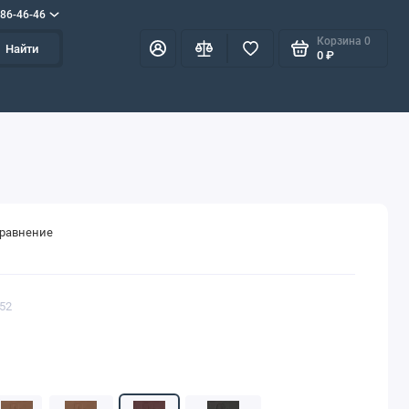
586-46-46
Корзина
0
Найти
0 ₽
сравнение
352