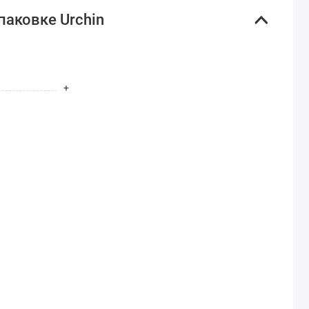
паковке Urchin
+