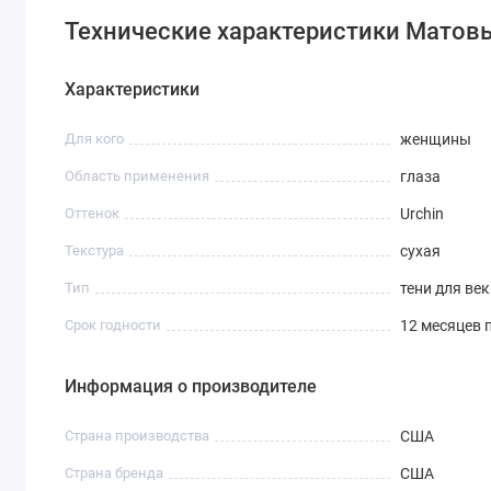
Технические характеристики Матовы
Характеристики
Для кого
женщины
Область применения
глаза
Оттенок
Urchin
Текстура
сухая
Тип
тени для век
Срок годности
12 месяцев 
Информация о производителе
Страна производства
США
Страна бренда
США