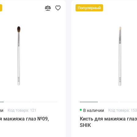
Популярный
ии
Код товара: 121
В наличии
Код товара: 15
я макияжа глаз №09,
Кисть для макияжа глаз
SHIK