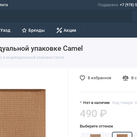
лата
Поддержка
+7 (978) 
Уход
Бренды
Акции
дуальной упаковке Camel
ty в индивидуальной упаковке Camel
В избранное
В 
Нет в наличии
Код товара: 
490 ₽
Выберите оттенок