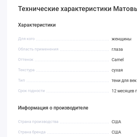
Технические характеристики Матовы
Характеристики
Для кого
женщины
Область применения
глаза
Оттенок
Camel
Текстура
сухая
Тип
тени для век
Срок годности
12 месяцев 
Информация о производителе
Страна производства
США
Страна бренда
США