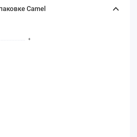
паковке Camel
+