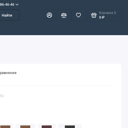
586-46-46
Корзина
0
Найти
0 ₽
сравнение
353