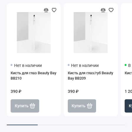
Нет в наличии
Нет в наличии
В
Кисть для глаз Beauty Bay
Кисть для глаз/губ Beauty
Кис
BB210
Bay BB209
390 ₽
390 ₽
1 2
Купить
Купить
К