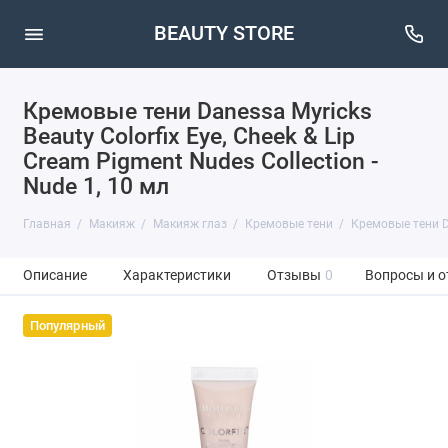
BEAUTY STORE
Кремовые тени Danessa Myricks
Beauty Colorfix Eye, Cheek & Lip
Cream Pigment Nudes Collection -
Nude 1, 10 мл
Главная
Макияж
Макияж глаз
Кремовые тени
Кремовые тени Dan
Описание
Характеристики
Отзывы
0
Вопросы и о
Популярный