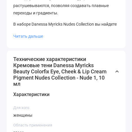
растушевываются, позволяя создавать плавные
переходы и градиенты.
В наборе Danessa Myricks Nudes Collection вы найдете
6 различных оттенков пигментов, которые позволят
Читать дальше
вам экспериментировать с образами и сочетать
оттенки по своему вкусу.
Технические характеристики
Кремовые тени Danessa Myricks
Beauty Colorfix Eye, Cheek & Lip Cream
Pigment Nudes Collection - Nude 1, 10
мл
Характеристики
Для кого
женщины
Область применения