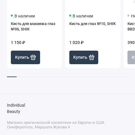
В наличии
В наличии
Н
Кисть для макияжа глаз
Кисть для глаз №10, SHIK
Кист
№06, SHIK
BB2
1 150 ₽
1 020 ₽
390
Купить
Купить
К
Individual
Beauty
Магазин оригинальной косметики из Европы и США
Симферополь, Маршала Жукова 4