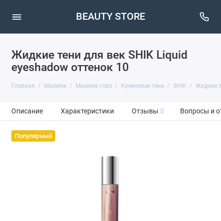
BEAUTY STORE
Жидкие тени для век SHIK Liquid
eyeshadow оттенок 10
Главная
Макияж
Макияж глаз
Кремовые тени
SHIK
Жидкие т
Описание
Характеристики
Отзывы
0
Вопросы и о
Популярный