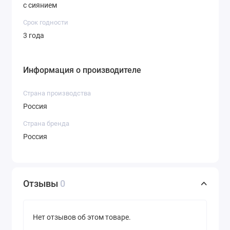
с сиянием
интенсивным бриллиантовым эффектом
для манящих смоки
Срок годности
Оттенок 15 — сияющий серебряный
3 года
оттенок с интенсивным бриллиантовым
эффектом для праздничных и вечерних
макияжей.
Информация о производителе
Оттенок 14 — приглушенный
фиолетово-розовый с деликатным
Страна производства
сиянием для создания повседневного
Россия
макияжа.
Страна бренда
Оттенок 16 — драгоценный изумрудный
Россия
для создания знаменитых смоки в стиле
Натальи Шик.
Оттенок 17 — космический кобальт для
ярких смоки.
Отзывы
0
Полезные компоненты:
Витамин Е — антиоксидант, смягчает,
Нет отзывов об этом товаре.
питает и увлажняет кожу.