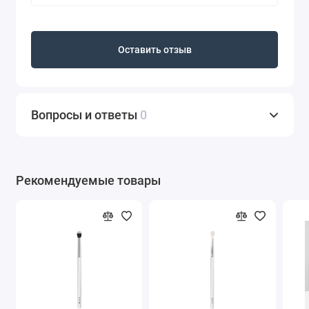
Масло авокадо питает, защищает.
Не содержит спирт и парабены.
Способ применения:
Оставить отзыв
Нанесите небольшое количество теней
на подвижное веко с помощью кисти
SHIK 07.
Вопросы и ответы
0
Растушуйте с помощью кисти SHIK 09.
Результат:
сияющий стойкий макияж в
течение всего дня.
Объем
: 4 мл
Рекомендуемые товары