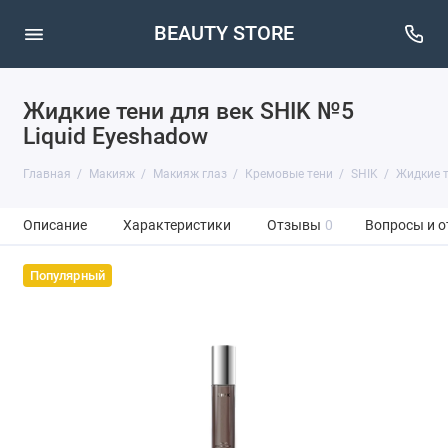
BEAUTY STORE
Жидкие тени для век SHIK №5
Liquid Eyeshadow
Главная
Макияж
Макияж глаз
Кремовые тени
SHIK
Жидкие т
Описание
Характеристики
Отзывы
0
Вопросы и о
Популярный