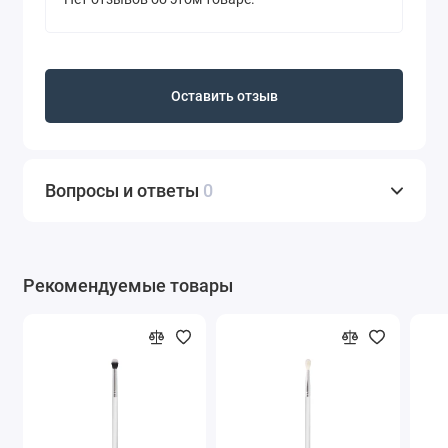
Полезные компоненты:
Витамин Е — антиоксидант, смягчает,
питает и увлажняет кожу.
Масло авокадо питает, защищает.
Оставить отзыв
Не содержит спирт и парабены.
Способ применения:
Нанесите небольшое количество
Вопросы и ответы
0
теней на подвижное веко с помощью
кисти SHIK 07.
Растушуйте с помощью кисти SHIK
09.
Рекомендуемые товары
Результат:
сияющий стойкий макияж в
течение всего дня.
Объем
: 4 мл