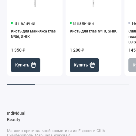
В наличии
В наличии
Н
Кисть для макияжа глаз
Кисть для глаз №10, SHIK
Сия
№06, SHIK
глаз
03 S
1 350 ₽
1 200 ₽
145
Купить
Купить
К
Individual
Beauty
Магазин оригинальной косметики из Европы и США
Симферополь, Маршала Жукова 4