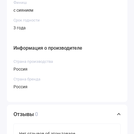
Финиш
повседневного макияжа.
с сиянием
Оттенок 12 — синий цвет с
интенсивным бриллиантовым
Срок годности
эффектом для манящих смоки
3 года
Оттенок 15 — сияющий серебряный
оттенок с интенсивным
бриллиантовым эффектом для
Информация о производителе
праздничных и вечерних макияжей.
Оттенок 14 — приглушенный
Страна производства
фиолетово-розовый с деликатным
Россия
сиянием для создания
Страна бренда
повседневного макияжа.
Россия
Оттенок 16 — драгоценный
изумрудный для создания
знаменитых смоки в стиле Натальи
Шик.
Отзывы
0
Оттенок 17 — космический кобальт
для ярких смоки.
Нет отзывов об этом товаре.