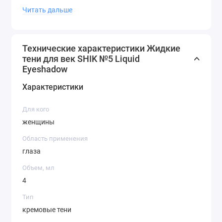
золотистый цвет для повседневного
Читать дальше
макияжа.
Оттенок 04 — персиковый цвет.
Оттенок 05 — холодный коричневый
Технические характеристики Жидкие
цвет с мерцающим эффектом.
тени для век SHIK №5 Liquid
Оттенок 06 — пыльная роза станет
Eyeshadow
нежным дополнением дневного
макияжа.
Характеристики
Оттенок 07 — розовый цвет.
Оттенок 08 — жемчужный цвет,
Для кого
идеален для невест.
женщины
Оттенок 09 — теплый мерцающий
Область применения
коричневый цвет для повседневного
глаза
макияжа.
Оттенок 10 — нежно-розовый цвет с
Объем, мл
интенсивным бриллиантовым
4
эффектом.
Тип
Оттенок 11 — приглушенный
кремовые тени
античный золотой для