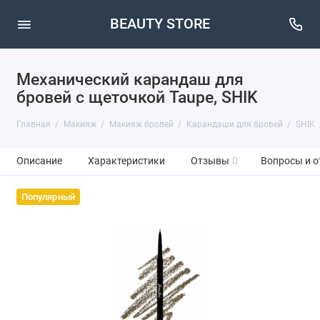
BEAUTY STORE
Механический карандаш для
бровей с щеточкой Taupe, SHIK
Главная
Макияж
Макияж бровей
Карандаши для бровей
SHIK
Описание
Характеристики
Отзывы
0
Вопросы и о
Популярный