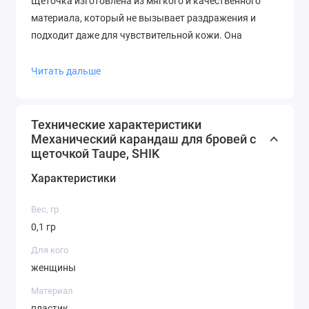
Щеточка изготовлена из мягкого и качественного
материала, который не вызывает раздражения и
подходит даже для чувствительной кожи. Она
помогает равномерно распределить пигмент и
аккуратно растушевать карандаш, создавая
Читать дальше
естественный и натуральный эффект.
Механический карандаш SHIK идеально подойдет для
Технические характеристики
тех, кто ценит удобство, качество и стиль в одном
Механический карандаш для бровей с
продукте. Попробуйте его и вы не пожалеете о своем
щеточкой Taupe, SHIK
выборе!
Характеристики
Вес, гр
0,1 гр
Для кого
женщины
Материал
пластик