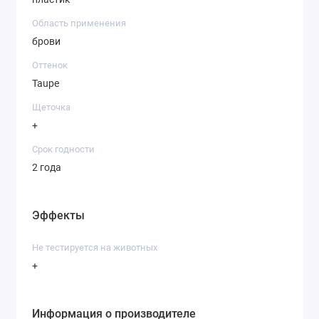
Область применения
брови
Оттенок
Taupe
Щеточка
+
Срок годности
2 года
Эффекты
Не тестируется на животных
+
Информация о производителе