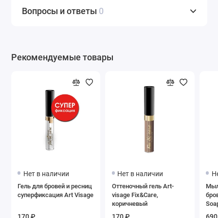
Вопросы и ответы
0
Рекомендуемые товары
Нет в наличии
Нет в наличии
Н
Гель для бровей и ресниц
Оттеночный гель Art-
Мыл
суперфиксация Art Visage
visage Fix&Care,
бро
коричневый
Soap
170 ₽
170 ₽
690