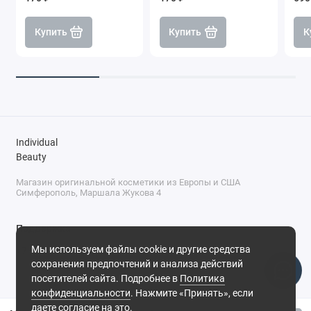
Купить
Купить
К
Individual
Beauty
Магазин оригинальной косметики из Европы и США
Симферополь, Маршала Жукова 4
Поддержка
Мы используем файлы cookie и другие средства
+7 (978) 586-46-46
сохранения предпочтений и анализа действий
ПН-ПТ: 9:00 - 18:00
посетителей сайта. Подробнее в
Политика
Суббота: 9:00 - 17:00
конфиденциальности
. Нажмите «Принять», если
Воскресенье: выходной
Симферополь, ул. Маршала Жукова, 4
даете согласие на это.