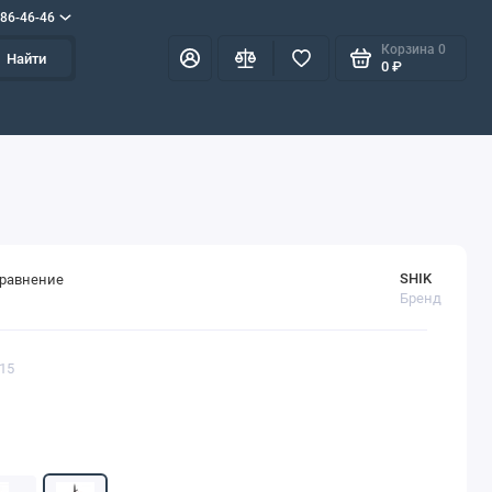
586-46-46
Корзина
0
Найти
0 ₽
SHIK
сравнение
Бренд
915