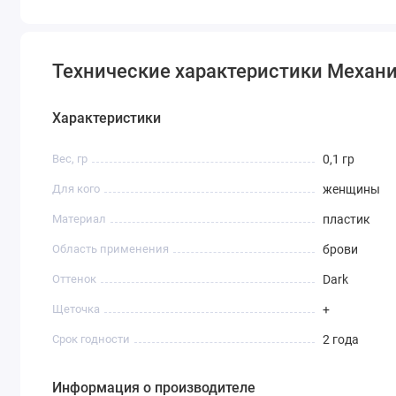
Технические характеристики Механи
Характеристики
Вес, гр
0,1 гр
Для кого
женщины
Материал
пластик
Область применения
брови
Оттенок
Dark
Щеточка
+
Срок годности
2 года
Информация о производителе