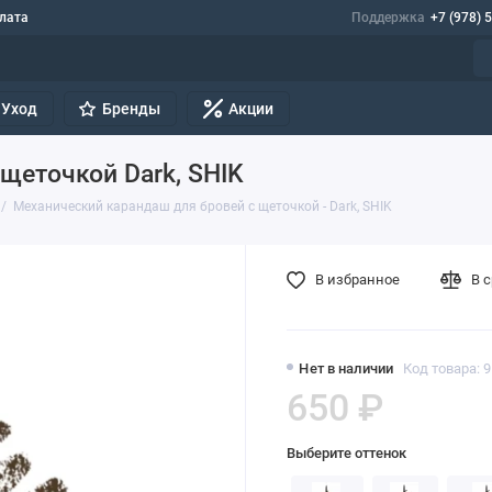
лата
Поддержка
+7 (978) 
Уход
Бренды
Акции
щеточкой Dark, SHIK
Механический карандаш для бровей с щеточкой - Dark, SHIK
В избранное
В 
Нет в наличии
Код товара: 
650 ₽
Выберите оттенок