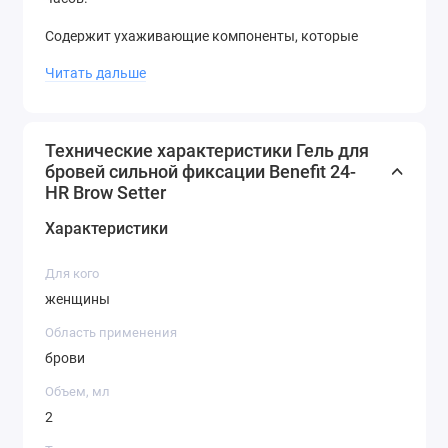
Содержит ухаживающие компоненты, которые
питают и укрепляют волоски бровей.
Читать дальше
Подходит для всех типов бровей и волос.
Экономичный расход благодаря удобной щеточке.
Технические характеристики Гель для
бровей сильной фиксации Benefit 24-
Гель для бровей Benefit 24-Hour Brow Setter станет
HR Brow Setter
незаменимым помощником для тех, кто хочет
выглядеть безупречно каждый день.
Характеристики
Для кого
женщины
Область применения
брови
Объем, мл
2