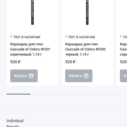
Нет в наличии
Нет в наличии
Н
Карандаш для глаз
Карандаш для глаз
Кар
Cascade of Colors №201
Cascade of Colors №200
Cas
коричневый, 1,14 г
черный, 1,14 г
серы
520 ₽
520 ₽
520
Купить
Купить
К
Individual
Beauty