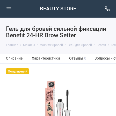
BEAUTY STORE
Гель для бровей сильной фиксации
Benefit 24-HR Brow Setter
Главная
Макияж
Макияж бровей
Гель для бровей
Benefit
Гел
Описание
Характеристики
Отзывы
0
Вопросы и о
Популярный