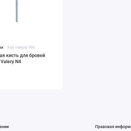
ии
Код товара: 996
я кисть для бровей
 Valery N4
ании
Правовая информ