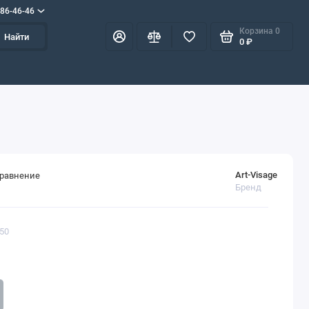
586-46-46
Корзина
0
Найти
0 ₽
Art-Visage
сравнение
Бренд
550