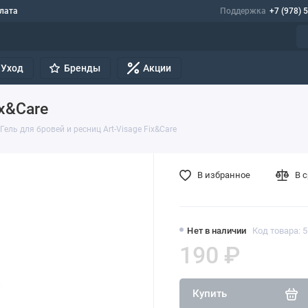
лата
Поддержка
+7 (978) 
Уход
Бренды
Акции
ix&Care
Гель для бровей и ресниц Art-Visage Fix&Care
В избранное
В 
Нет в наличии
Код товара: 
190 ₽
Купить