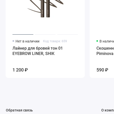
Нет в наличии
Код товара: 659
В налич
Лайнер для бровей тон 01
Скошенна
EYEBROW LINER, SHIK
Piminova
1 200 ₽
590 ₽
Обратная связь
О комп