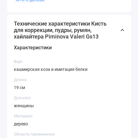
идеальным макияжем каждый день!
Технические характеристики Кисть
для коррекции, пудры, румян,
хайлайтера Piminova Valeri Gs13
Характеристики
Ворс
кашмирская коза и имитация белки
Длина
19 см
Для кого
женщины
Материал
дерево
Область применения