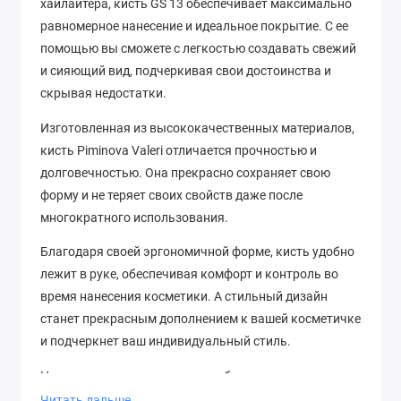
хайлайтера, кисть GS 13 обеспечивает максимально
равномерное нанесение и идеальное покрытие. С ее
помощью вы сможете с легкостью создавать свежий
и сияющий вид, подчеркивая свои достоинства и
скрывая недостатки.
Изготовленная из высококачественных материалов,
кисть Piminova Valeri отличается прочностью и
долговечностью. Она прекрасно сохраняет свою
форму и не теряет своих свойств даже после
многократного использования.
Благодаря своей эргономичной форме, кисть удобно
лежит в руке, обеспечивая комфорт и контроль во
время нанесения косметики. А стильный дизайн
станет прекрасным дополнением к вашей косметичке
и подчеркнет ваш индивидуальный стиль.
Не упустите возможность приобрести кисть для
коррекции Piminova Valeri GS 13 и наслаждайтесь
Читать дальше