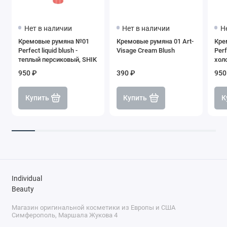
Нет в наличии
Нет в наличии
Н
Кремовые румяна №01
Кремовые румяна 01 Art-
Кре
Perfect liquid blush -
Visage Cream Blush
Perf
теплый персиковый, SHIK
хол
SHI
950 ₽
390 ₽
950
Купить
Купить
К
Individual
Beauty
Магазин оригинальной косметики из Европы и США
Симферополь, Маршала Жукова 4