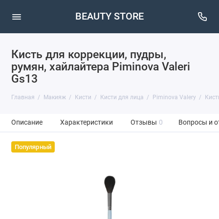
BEAUTY STORE
Кисть для коррекции, пудры,
румян, хайлайтера Piminova Valeri
Gs13
Главная
Макияж
Кисти
Кисти для лица
Piminova Valery
Кист
Описание
Характеристики
Отзывы
0
Вопросы и о
Популярный