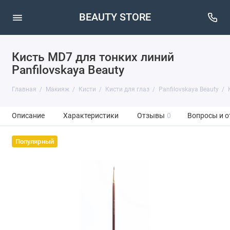
BEAUTY STORE
Кисть MD7 для тонких линий
Panfilovskaya Beauty
Главная
Макияж
Кисти
Кисти для глаз
Panfilovskaya Beauty
Описание
Характеристики
Отзывы
0
Вопросы и о
Популярный