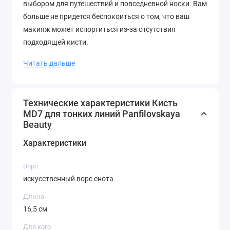
выбором для путешествий и повседневной носки. Вам
больше не придется беспокоиться о том, что ваш
макияж может испортиться из-за отсутствия
подходящей кисти.
Не упустите возможность приобрести кисть MD7 и
Читать дальше
стать настоящим профессионалом в области
макияжа. Panfilovskaya Beauty гарантирует качество
и эффективность своей продукции, и кисть MD7 не
Технические характеристики Кисть
MD7 для тонких линий Panfilovskaya
является исключением.
Beauty
Характеристики
Ворс
искусственный ворс енота
Длина
16,5 см
Для кого