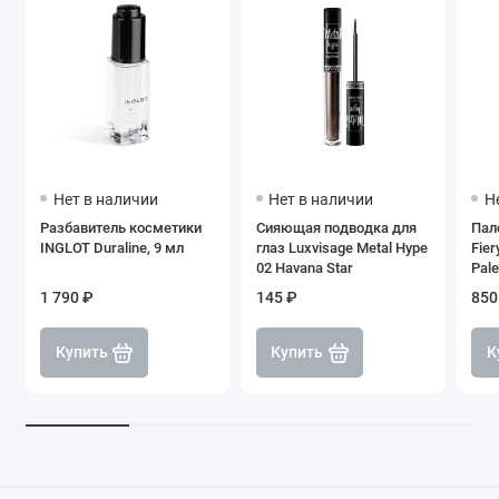
Нет в наличии
Нет в наличии
Н
Разбавитель косметики
Сияющая подводка для
Пал
INGLOT Duraline, 9 мл
глаз Luxvisage Metal Hype
Fier
02 Havana Star
Pale
1 790 ₽
145 ₽
850
Купить
Купить
К