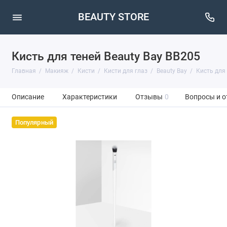
BEAUTY STORE
Кисть для теней Beauty Bay BB205
Главная
Макияж
Кисти
Кисти для глаз
Beauty Bay
Кисть для 
Описание
Характеристики
Отзывы
0
Вопросы и о
Популярный