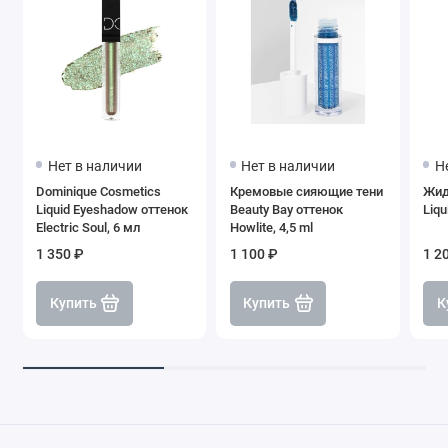
Нет в наличии
Нет в наличии
Н
Dominique Cosmetics
Кремовые сияющие тени
Жид
Liquid Eyeshadow оттенок
Beauty Bay оттенок
Liqu
Electric Soul, 6 мл
Howlite, 4,5 ml
1 350 ₽
1 100 ₽
1 2
Купить
Купить
К