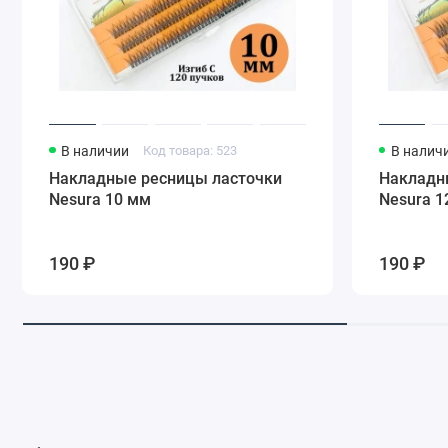
В наличии
Код товара: 523
В налич
Накладные ресницы ласточки
Накладн
Nesura 10 мм
Nesura 1
190 ₽
190 ₽