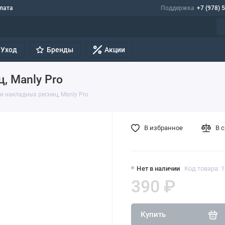
лата
Поддержка
+7 (978) 
Уход
Бренды
Акции
, Manly Pro
и накладных ресниц, Manly Pro
В избранное
В 
Нет в наличии
Код товара: 
390 ₽
Купить