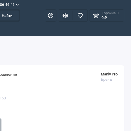
586-46-46
Корзина
0
Найти
0 ₽
Manly Pro
сравнение
Бренд
1163