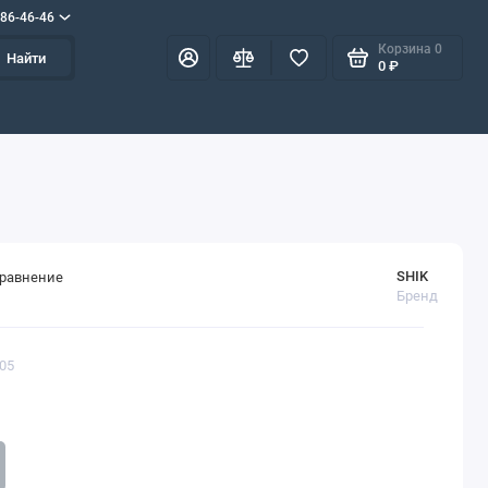
586-46-46
Корзина
0
Найти
0 ₽
SHIK
сравнение
Бренд
305