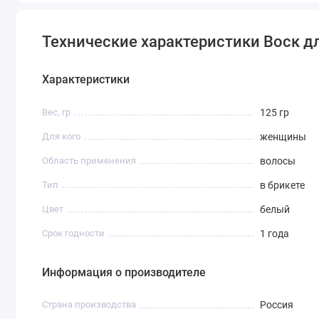
Технические характеристики Воск д
Характеристики
Вес, гр
125 гр
Для кого
женщины
Область применения
волосы
Тип
в брикете
Цвет
белый
Срок годности
1 года
Информация о производителе
Страна производства
Россия