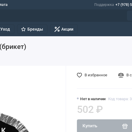
лата
Поддержка
+7 (978) 
Уход
Бренды
Акции
(брикет)
В избранное
В 
Нет в наличии
Код товара: 
502 ₽
Купить