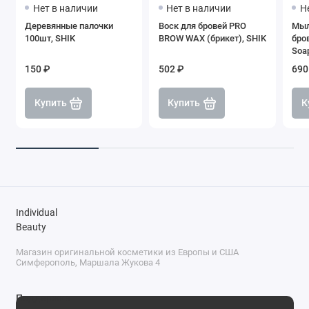
Нет в наличии
Нет в наличии
Н
Деревянные палочки
Воск для бровей PRO
Мыл
100шт, SHIK
BROW WAX (брикет), SHIK
бро
Soap
150 ₽
502 ₽
690
Купить
Купить
К
Individual
Beauty
Магазин оригинальной косметики из Европы и США
Симферополь, Маршала Жукова 4
Поддержка