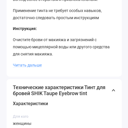
Применение тинта не требует особых навыков,
достаточно следовать простым инструкциям
Инструкция:
Очистите брови от макияжа и загрязнений с
помощью мицеллярной воды или другого средства
для снятия макияжа.
Нанесите небольшое количество тинта на брови с
Читать дальше
помощью специальной кисточки, входящей в
комплект. Распределите пигмент по всей длине
волосков, начиная от основания бровей и
Технические характеристики Тинт для
бровей SHIK Taupe Eyebrow tint
заканчивая кончиками.
Характеристики
Оставьте тинт на бровях на 15-20 минут для полного
высыхания. Затем удалите излишки пигмента с
Для кого
помощью ватного диска или салфетки.
женщины