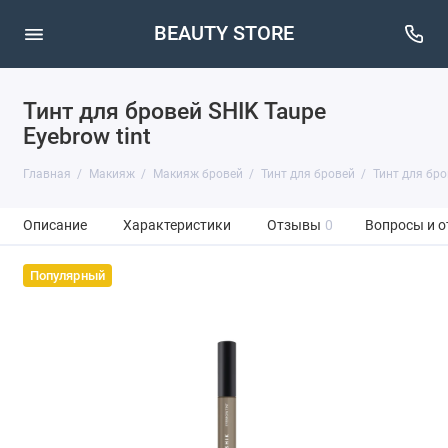
BEAUTY STORE
Тинт для бровей SHIK Taupe
Eyebrow tint
Главная
Макияж
Макияж бровей
Тинт для бровей
Тинт для бров
Описание
Характеристики
Отзывы
0
Вопросы и о
Популярный