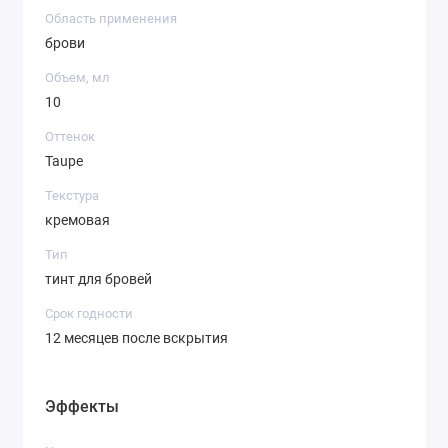
Готово!
Область применения
брови
Объем, мл
10
Оттенок
Taupe
Текстура
кремовая
Тип
тинт для бровей
Срок годности
12 месяцев после вскрытия
Эффекты