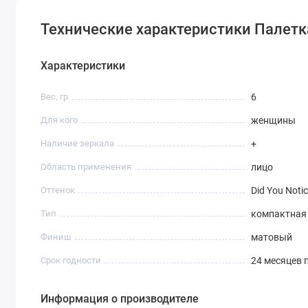
Технические характеристики Палетка ру
Характеристики
Вес, гр
6
Для кого
женщины
Наличие зеркала
+
Область применения
лицо
Оттенок
Did You Noti
Тип
компактная
Финиш
матовый
Срок годности
24 месяцев 
Информация о производителе