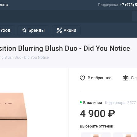
лата
Поддержка
+7 (978) 
Уход
Бренды
Акции
tion Blurring Blush Duo - Did You Notice
ng Blush Duo - Did You Notice
В избранное
В 
В наличии
Код товара: 2577
4 900 ₽
Выберите оттенок