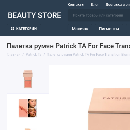
Контакты
Блог
Доставка и оп
BEAUTY STORE
Макияж
Пигменты
КАТЕГОРИИ
Палетка румян Patrick TA For Face Transi
Главная
Patrick Ta
Палетка румян Patrick TA For Face Transition Blurri