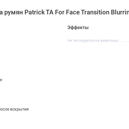
мян Patrick TA For Face Transition Blurring
Эффекты
Не тестируется на животных
ce
после вскрытия