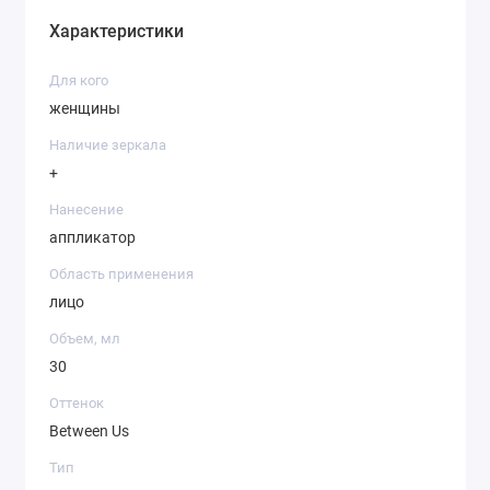
Характеристики
Для кого
женщины
Наличие зеркала
+
Нанесение
аппликатор
Область применения
лицо
Объем, мл
30
Оттенок
Between Us
Тип