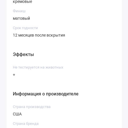
кремовые
Финиш
матовый
Срок годности
12 месяцев после вскрытия
Эффекты
Не тестируется на животных
+
Информация о производителе
Страна производства
США
Страна бренда