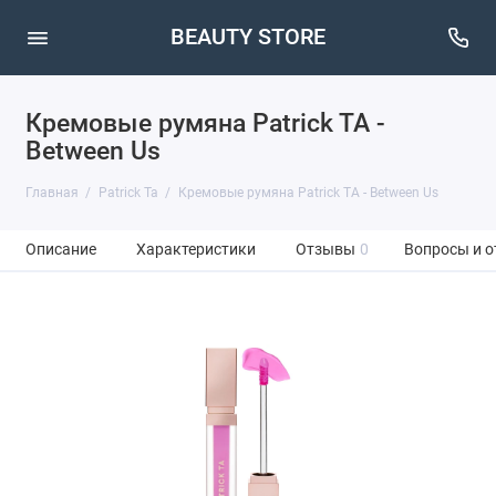
BEAUTY STORE
Кремовые румяна Patrick TA -
Between Us
Главная
Patrick Ta
Кремовые румяна Patrick TA - Between Us
Описание
Характеристики
Отзывы
0
Вопросы и о