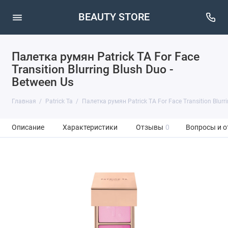
BEAUTY STORE
Палетка румян Patrick TA For Face
Transition Blurring Blush Duo -
Between Us
Главная
Patrick Ta
Палетка румян Patrick TA For Face Transition Blurri
Описание
Характеристики
Отзывы
0
Вопросы и о