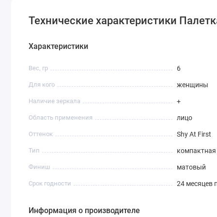
Технические характеристики Палетка ру
Характеристики
Вес, гр
6
Для кого
женщины
Наличие зеркала
+
Область применения
лицо
Оттенок
Shy At First
Тип
компактная
Финиш
матовый
Срок годности
24 месяцев 
Информация о производителе