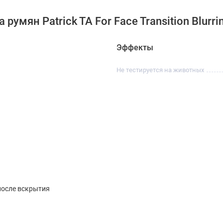
мян Patrick TA For Face Transition Blurring
Эффекты
Не тестируется на животных
после вскрытия