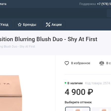
лата
Поддержка
+7 (978) 
Уход
Бренды
Акции
tion Blurring Blush Duo - Shy At First
g Blush Duo - Shy At First
В избранное
В 
В наличии
Код товара: 2574
4 900 ₽
Выберите оттенок