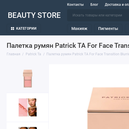
Контакты
Блог
Доставка и оп
BEAUTY STORE
Макияж
Пигменты
КАТЕГОРИИ
Палетка румян Patrick TA For Face Transi
Главная
Patrick Ta
Палетка румян Patrick TA For Face Transition Blurrin