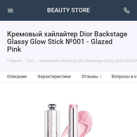
BEAUTY STORE
Кремовый хайлайтер Dior Backstage
Glassy Glow Stick №001 - Glazed
Pink
Главная
Dior
Кремовый хайлайтер Dior Backstage Glassy Glow Stick №0
Описание
Характеристики
Отзывы
0
Вопросы и о