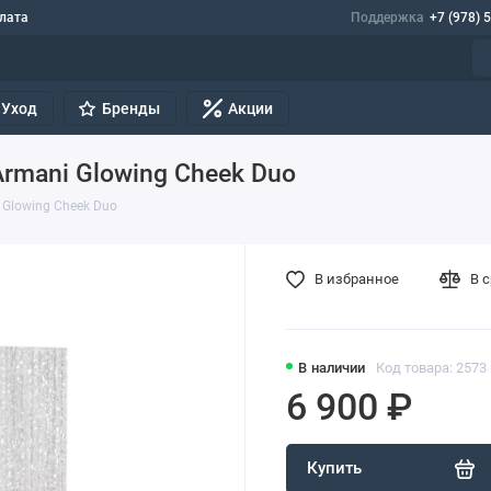
лата
Поддержка
+7 (978) 
Уход
Бренды
Акции
rmani Glowing Cheek Duo
 Glowing Cheek Duo
В избранное
В 
В наличии
Код товара: 2573
6 900 ₽
Купить