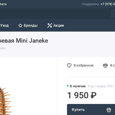
лата
Поддержка
+7 (978) 
Уход
Бренды
Акции
евая Mini Janeke
neke
В избранное
В 
В наличии
Код товара: 2561
1 950 ₽
Купить