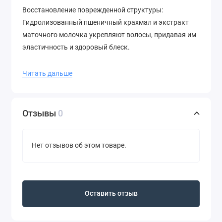
Восстановление поврежденной структуры:
Гидролизованный пшеничный крахмал и экстракт
маточного молочка укрепляют волосы, придавая им
эластичность и здоровый блеск.
Защита от внешних факторов: Полимер
Читать дальше
Polyquaternium-64 создает легкий защитный барьер,
предотвращая повреждения волос под воздействием
окружающей среды.
Отзывы
0
Шелковистость и легкость расчесывания: Диметикон
обеспечивает гладкость и облегчает укладку,
Нет отзывов об этом товаре.
уменьшая электризацию.
Деликатное очищение: Мягкие поверхностно-
активные вещества, такие как Sodium
Cocoamphoacetate, обеспечивают эффективное, но
Оставить отзыв
бережное очищение.