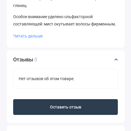
глянец.
Особое внимание уделено ольфакторной
составляющей: мист окутывает волосы фирменным,
дорогим гурманским ароматом Honey Milk, в котором
Читать дальше
нежно переплетаются ноты жасмина, ванили,
сандалового дерева и сладкого медового нектара
Отзывы
0
Нет отзывов об этом товаре.
Оставить отзыв