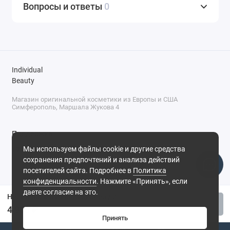
Вопросы и ответы
0
Individual
Beauty
Магазин оригинальной косметики из Европы и США
Симферополь, Маршала Жукова 4
Поддержка
Мы используем файлы cookie и другие средства
+7 (978) 586-46-46
сохранения предпочтений и анализа действий
ПН-ПТ: 9:00 - 18:00
посетителей сайта. Подробнее в
Политика
Суббота: 9:00 - 17:00
конфиденциальности
. Нажмите «Принять», если
Воскресенье: выходной
Симферополь, ул. Маршала Жукова, 4
даете согласие на это.
Несмываемый кондиционер для волос Gisou Honey Milk Active Repair Leave-In Conditioner Mist, 150 мл
Купить
4 900 ₽
Принять
0