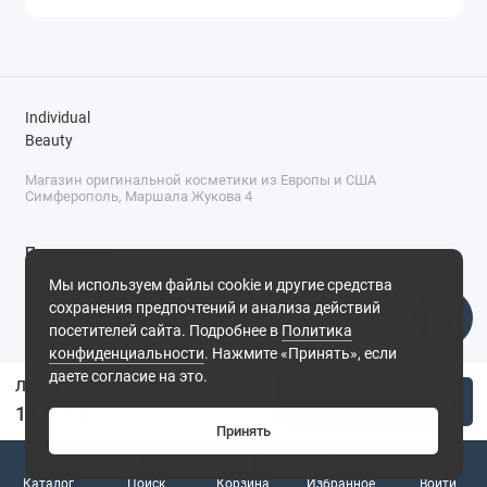
Individual
Beauty
Магазин оригинальной косметики из Европы и США
Симферополь, Маршала Жукова 4
Поддержка
Мы используем файлы cookie и другие средства
+7 (978) 586-46-46
сохранения предпочтений и анализа действий
ПН-ПТ: 9:00 - 18:00
посетителей сайта. Подробнее в
Политика
Суббота: 9:00 - 17:00
конфиденциальности
. Нажмите «Принять», если
Воскресенье: выходной
Симферополь, ул. Маршала Жукова, 4
даете согласие на это.
Лимитированный хайлайтер Dior Forever Glow Luminizer Sun-Kissed Edition №003
Купить
11 900 ₽
Принять
0
Каталог
Поиск
Корзина
Избранное
Войти