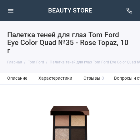
BEAUTY STORE
Палетка теней для глаз Tom Ford
Eye Color Quad №35 - Rose Topaz, 10
г
Главная
Tom Ford
Палетка теней для глаз Tom Ford Eye Color Quad №3
Описание
Характеристики
Отзывы
0
Вопросы и о