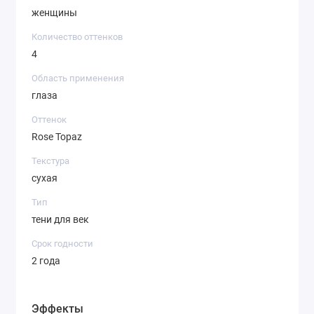
женщины
Количество оттенков
4
Область применения
глаза
Оттенок
Rose Topaz
Текстура
сухая
Тип
тени для век
Срок годности
2 года
Эффекты