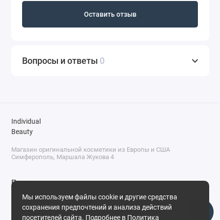
Оставить отзыв
Вопросы и ответы
0
Individual
Beauty
Магазин оригинальной косметики из Европы и США
Симферополь, Маршала Жукова 4
Поддержка
Мы используем файлы cookie и другие средства
+7 (978) 586-46-46
сохранения предпочтений и анализа действий
ПН-ПТ: 9:00 - 18:00
посетителей сайта. Подробнее в
Политика
Суббота: 9:00 - 17:00