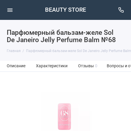
BEAUTY STORE
Парфюмерный бальзам-желе Sol
De Janeiro Jelly Perfume Balm №68
Главная
Парфюмерный бальзам-желе Sol De Janeiro Jelly Perfume Bal
Описание
Характеристики
Отзывы
0
Вопросы и о