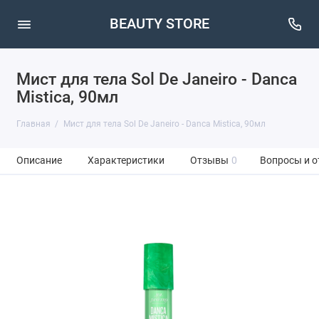
BEAUTY STORE
Мист для тела Sol De Janeiro - Danca
Mistica, 90мл
Главная
Мист для тела Sol De Janeiro - Danca Mistica, 90мл
Описание
Характеристики
Отзывы
0
Вопросы и о