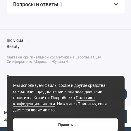
Вопросы и ответы
0
Individual
Beauty
Магазин оригинальной косметики из Европы и США
Симферополь, Маршала Жукова 4
Поддержка
Мы используем файлы cookie и другие средства
+7 (978) 586-46-46
сохранения предпочтений и анализа действий
ПН-ПТ: 9:00 - 18:00
посетителей сайта. Подробнее в
Политика
Суббота: 9:00 - 17:00
конфиденциальности
. Нажмите «Принять», если
Воскресенье: выходной
Симферополь, ул. Маршала Жукова, 4
даете согласие на это.
Масло для губ Gisou Lip Oil - Pineapple Pout
Купить
4 900 ₽
Принять