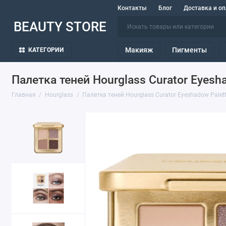
Контакты
Блог
Доставка и оп
BEAUTY STORE
Макияж
Пигменты
КАТЕГОРИИ
Палетка теней Hourglass Curator Eyesha
Главная
Hourglass
Палетка теней Hourglass Curator Eyeshadow Palett