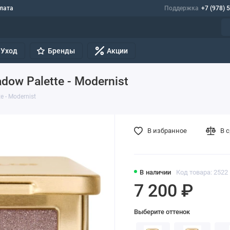
лата
Поддержка
+7 (978) 
Уход
Бренды
Акции
dow Palette - Modernist
e - Modernist
В избранное
В 
В наличии
Код товара: 2522
7 200 ₽
Выберите оттенок