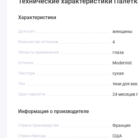
Технические характеристики Палетка 
Характеристики
Для кого
женщины
Количество оттенков
4
Область применения
глаза
Оттенок
Modernist
Текстура
сухая
Тип
тени для век
Срок годности
24 месяцев 
Информация о производителе
Страна производства
Франция
Страна бренда
США