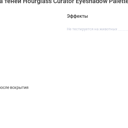
теней Hourglass Curator Eyeshadow Palette
Эффекты
Не тестируется на животных
после вскрытия