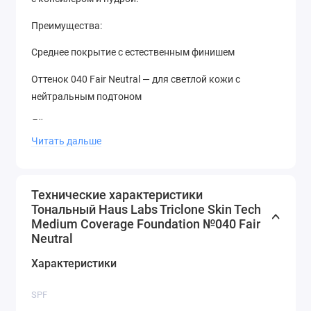
Преимущества:
Среднее покрытие с естественным финишем
Оттенок 040 Fair Neutral — для светлой кожи с
нейтральным подтоном
Лёгкая, дышащая текстура
Читать дальше
Выравнивает тон кожи без утяжеления
Подходит для всех типов кожи
Технические характеристики
Стойкость в течение дня
Тональный Haus Labs Triclone Skin Tech
Medium Coverage Foundation №040 Fair
Способ применения:
Neutral
Нанесите небольшое количество тонального крема
Характеристики
на очищенную кожу лица с помощью кисти, спонжа
или пальцев. При необходимости наслаивайте для
SPF
более плотного покрытия.