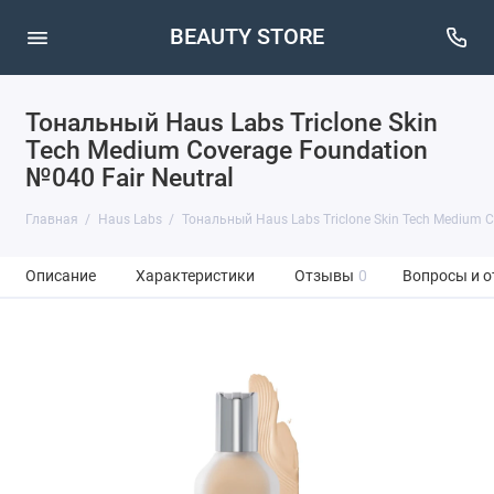
BEAUTY STORE
Тональный Haus Labs Triclone Skin
Tech Medium Coverage Foundation
№040 Fair Neutral
Главная
Haus Labs
Тональный Haus Labs Triclone Skin Tech Medium C
Описание
Характеристики
Отзывы
0
Вопросы и о