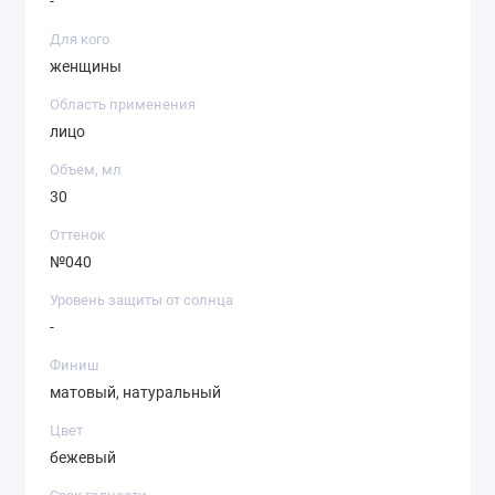
-
Для кого
женщины
Область применения
лицо
Объем, мл
30
Оттенок
№040
Уровень защиты от солнца
-
Финиш
матовый, натуральный
Цвет
бежевый