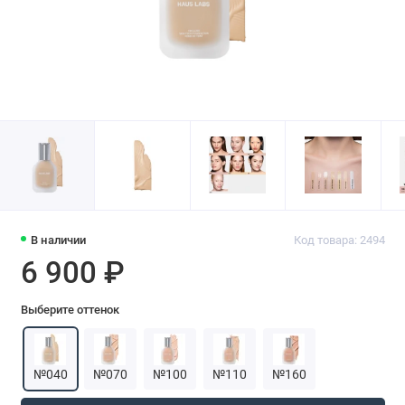
В наличии
Код товара: 2494
6 900 ₽
Выберите оттенок
№040
№070
№100
№110
№160