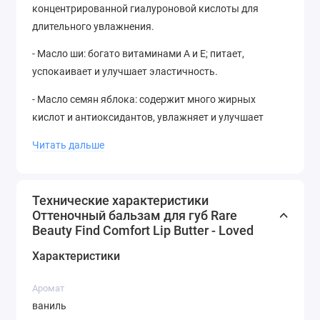
концентрированной гиалуроновой кислоты для
длительного увлажнения.
- Масло ши: богато витаминами A и E; питает,
успокаивает и улучшает эластичность.
- Масло семян яблока: содержит много жирных
кислот и антиоксидантов, увлажняет и улучшает
текстуру губ.
Читать дальше
Придаёт легкий, настраиваемый цвет с мгновенным
увлажнением и блеском за день, а ночью
восстанавливает сухие губы, делая их более
Технические характеристики
Оттеночный бальзам для губ Rare
здоровыми на вид. Не оставляет жирного или
Beauty Find Comfort Lip Butter - Loved
липкого ощущения, благодаря маслу гиалуроновой
кислоты и маслу ши. Они создают барьер для
Характеристики
удержания влаги, чтобы губы оставались гладкими и
ухоженными.
Аромат
ваниль
Клинические результаты: