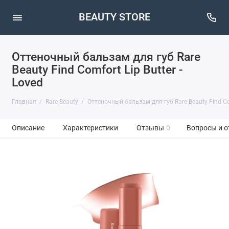
BEAUTY STORE
Оттеночный бальзам для губ Rare
Beauty Find Comfort Lip Butter -
Loved
Главная
Rare Beauty
Оттеночный бальзам для губ Rare Beauty Find Com
Описание
Характеристики
Отзывы
0
Вопросы и о