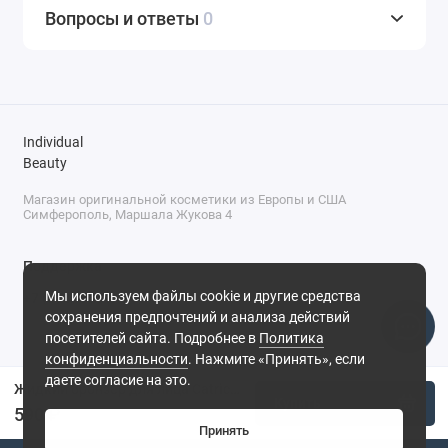
Вопросы и ответы
0
Individual
Beauty
Магазин оригинальной косметики из Европы и США
Симферополь, Маршала Жукова 4
Поддержка
Мы используем файлы cookie и другие средства
+7 (978) 586-46-46
сохранения предпочтений и анализа действий
ПН-ПТ: 9:00 - 18:00
посетителей сайта. Подробнее в
Политика
Суббота: 9:00 - 17:00
конфиденциальности
. Нажмите «Принять», если
Воскресенье: выходной
Симферополь, ул. Маршала Жукова, 4
даете согласие на это.
Жидкий бронзер для лица Catrice Melted Sun Liquid Bronzer №05 - Tan Lines
Купить
590 ₽
Принять