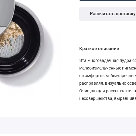
Рассчитать доставку
Краткое описание
Эта многозадачная пудра со
мелкоизмельченные пигмент
с комфортным, безупречным
расправляя, визуально осв
Очищающая рассыпчатая пу
несовершенства, выравнива