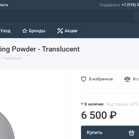
лата
Поддержка
+7 (978) 
Уход
Бренды
Акции
ing Powder - Translucent
- Translucent
В избранное
В 
В наличии
Код товара: 2479
6 500 ₽
Купить