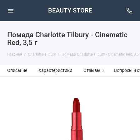
BEAUTY STORE
Помада Charlotte Tilbury - Cinematic
Red, 3,5 г
Главная
Charlotte Tilbury
Помада Charlotte Tilbury - Cinematic Red, 3,5 
Описание
Характеристики
Отзывы
0
Вопросы и о