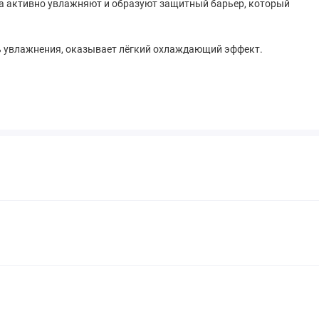
а активно увлажняют и образуют защитный барьер, который
нь увлажнения, оказывает лёгкий охлаждающий эффект.
акон, распылите мист на предварительно очищенную кожу с
ие дня для дополнительного увлажнения. Продолжите уход