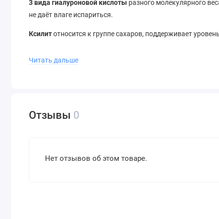
3 вида гиалуроновой кислоты
разного молекулярного вес
не даёт влаге испариться.
Ксилит
относится к группе сахаров, поддерживает урове
Подходит для всех типов кожи.
Читать дальше
Способ применения:
перед использованием встряхните фл
расстояния 10–20 см на этапе тонизирования или в течен
нанесением сыворотки или крема.
Отзывы
0
Нет отзывов об этом товаре.