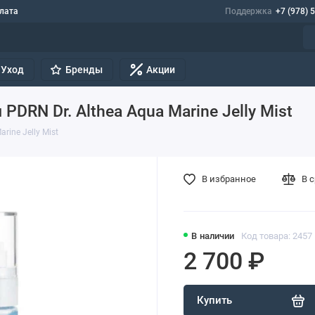
лата
Поддержка
+7 (978) 
Уход
Бренды
Акции
DRN Dr. Althea Aqua Marine Jelly Mist
ine Jelly Mist
В избранное
В 
В наличии
Код товара: 2457
2 700 ₽
Купить