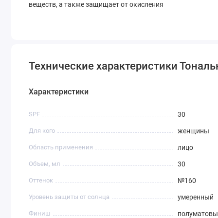
веществ, а также защищает от окисления
Технические характеристики Тональны
Характеристики
SPF
30
Для кого
женщины
Область применения
лицо
Объем, мл
30
Оттенок
№160
Уровень защиты от солнца
умеренный
Финиш
полуматовы