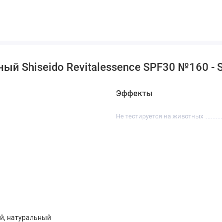
й Shiseido Revitalessence SPF30 №160 - S
Эффекты
Не тестируется на животных
й, натуральный