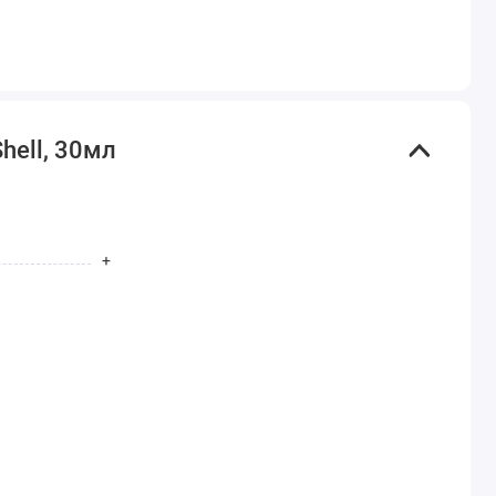
hell, 30мл
+