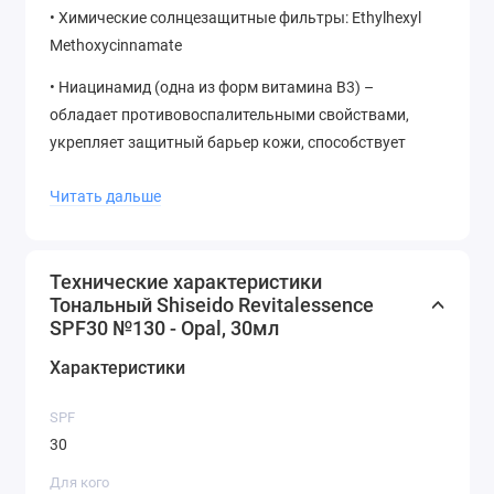
• Химические солнцезащитные фильтры: Ethylhexyl
Methoxycinnamate
• Ниацинамид (одна из форм витамина B3) –
обладает противовоспалительными свойствами,
укрепляет защитный барьер кожи, способствует
процессу обновления клеток и устраняет нарушения
Читать дальше
пигментации
• Ферментированный кефир+ (Fermented kefir+) –
увлажняет кожу и обеспечивает постоянное
Технические характеристики
поступление питательных веществ, а также
Тональный Shiseido Revitalessence
защищает от окисления
SPF30 №130 - Opal, 30мл
Характеристики
SPF
30
Для кого