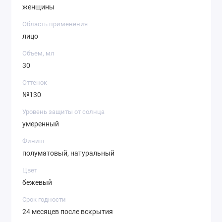
женщины
Область применения
лицо
Объем, мл
30
Оттенок
№130
Уровень защиты от солнца
умеренный
Финиш
полуматовый, натуральный
Цвет
бежевый
Срок годности
24 месяцев после вскрытия