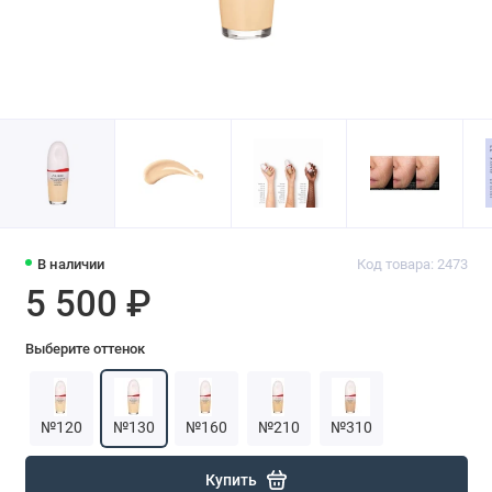
В наличии
Код товара: 2473
5 500 ₽
Выберите оттенок
№120
№130
№160
№210
№310
Купить