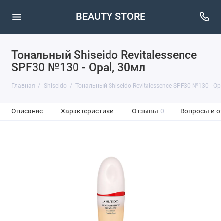
BEAUTY STORE
Тональный Shiseido Revitalessence
SPF30 №130 - Opal, 30мл
Главная
Shiseido
Тональный Shiseido Revitalessence SPF30 №130 - Op
Описание
Характеристики
Отзывы
0
Вопросы и о