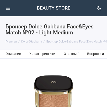
BEAUTY STORE
Бронзер Dolce Gabbana Face&Eyes
Match №02 - Light Medium
Главная
Dolce&Gabbana
Бронзер Dolce Gabbana Face&Eyes Match №02
Описание
Характеристики
Отзывы
0
Вопросы и о