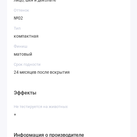
Оттенок
№02
Тип
компактная
Финиш
матовый
Срок годности
24 месяцев после вскрытия
Эффекты
Не тестируется на животных
+
Информация о производителе