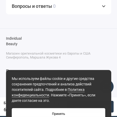
Вопросы и ответы
0
Individual
Beauty
Магазин оригинальной косметики из Европы и США
Симферополь, Маршала Жукова 4
Поддержка
Мы используем файлы cookie и другие средства
+7 (978) 586-46-46
сохранения предпочтений и анализа действий
ПН-ПТ: 9:00 - 18:00
посетителей сайта. Подробнее в
Политика
Суббота: 9:00 - 17:00
конфиденциальности
. Нажмите «Принять», если
Воскресенье: выходной
Симферополь, ул. Маршала Жукова, 4
даете согласие на это.
Бронзер Dolce Gabbana Face&Eyes Match №02 - Light Medium
Купить
6 900 ₽
Принять