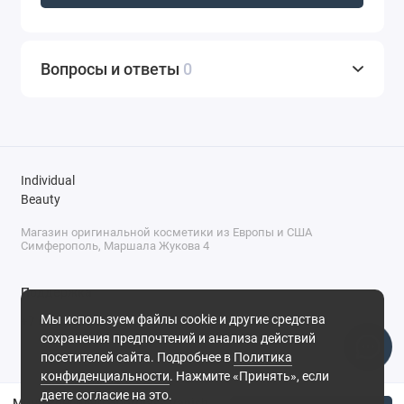
Вопросы и ответы
0
Individual
Beauty
Магазин оригинальной косметики из Европы и США
Симферополь, Маршала Жукова 4
Поддержка
Мы используем файлы cookie и другие средства
+7 (978) 586-46-46
сохранения предпочтений и анализа действий
ПН-ПТ: 9:00 - 18:00
посетителей сайта. Подробнее в
Политика
Суббота: 9:00 - 17:00
конфиденциальности
. Нажмите «Принять», если
Воскресенье: выходной
Симферополь, ул. Маршала Жукова, 4
даете согласие на это.
Мини консилер Hourglass Vanish Airbrush Concealer - Silk, 1.3мл