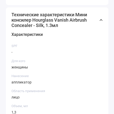
Веганский и без жестокости.
Технические характеристики Мини
консилер Hourglass Vanish Airbrush
Concealer - Silk, 1.3мл
Характеристики
SPF
-
Для кого
женщины
Нанесение
аппликатор
Область применения
лицо
Объем, мл
1,3