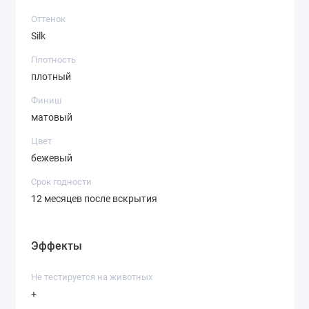
Оттенок
Silk
Плотность
плотный
Финиш
матовый
Цвет
бежевый
Срок годности
12 месяцев после вскрытия
Эффекты
Не тестируется на животных
+