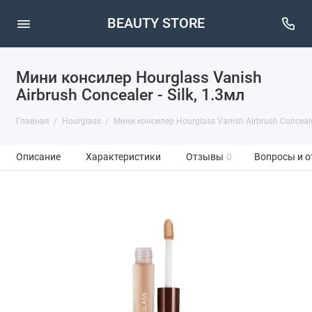
BEAUTY STORE
Мини консилер Hourglass Vanish
Airbrush Concealer - Silk, 1.3мл
Главная
Hourglass
Мини консилер Hourglass Vanish Airbrush Concealer 
Описание
Характеристики
Отзывы
0
Вопросы и о