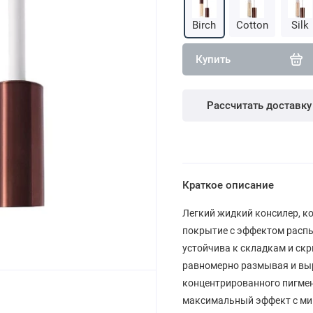
Birch
Cotton
Silk
Купить
Рассчитать доставку
Краткое описание
Легкий жидкий консилер, к
покрытие с эффектом распы
устойчива к складкам и скр
равномерно размывая и выр
концентрированного пигме
максимальный эффект с ми