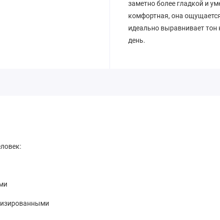
заметно более гладкой и ум
комфортная, она ощущается 
идеально выравнивает тон к
день.
еловек:
ами
имизированными