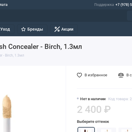
лата
Поддержка
+7 (978) 
Уход
Бренды
Акции
h Concealer - Birch, 1.3мл
 - Birch, 1.3мл
В избранное
В 
Нет в наличии
Код товара: 
2 400 ₽
Выберите оттенок