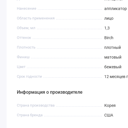
Нанесение
аппликатор
Область применения
лицо
Объем, мл
1,3
Оттенок
Birch
Плотность
плотный
Финиш
матовый
Цвет
бежевый
Срок годности
12 месяцев 
Информация о производителе
Страна производства
Корея
Страна бренда
США