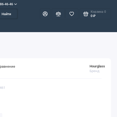
586-46-46
Корзина
0
Найти
0 ₽
Hourglass
сравнение
Бренд
2461