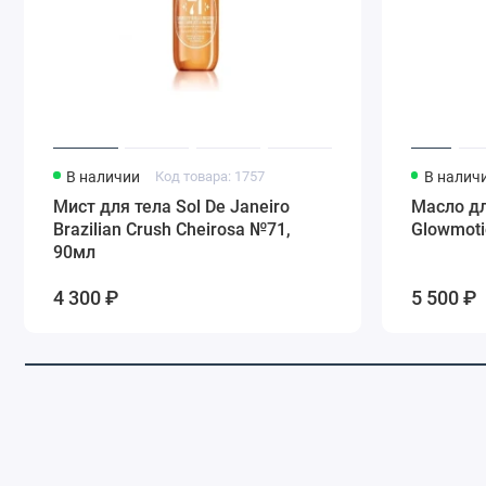
В наличии
Код товара: 1757
В налич
Мист для тела Sol De Janeiro
Масло дл
Brazilian Crush Cheirosa №71,
Glowmotio
90мл
4 300 ₽
5 500 ₽