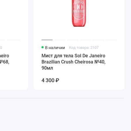
10
В наличии
Код товара: 2107
eiro
Мист для тела Sol De Janeiro
 №68,
Brazilian Crush Cheirosa №40,
90мл
4 300 ₽