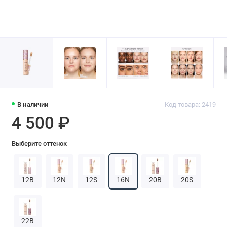
В наличии
Код товара: 2419
4 500 ₽
Выберите оттенок
12B
12N
12S
16N
20B
20S
22B