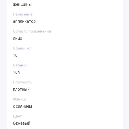
женщины
Нанесение
аппликатор
Область применения
лицо
Объем, мл
10
Оттенок
16N
Плотность
плотный
Финиш
с сиянием
Цвет
бежевый