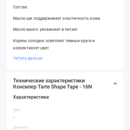
Состав:
Масло ши: поддерживает эластичность кожи
Масло манго: увлажняет и питает
Корень солодки: осветляет темные круги и
корректирует цвет
Читать дальше
Веганский продукт: Продукты изготовлены из
натуральных ингредиентов.
Технические характеристики
Консилер Tarte Shape Tape - 16N
Характеристики
SPF
-
Для кого