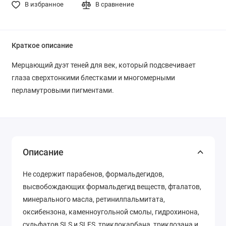
В избранное
В сравнение
Краткое описание
Мерцающий дуэт теней для век, который подсвечивает
глаза сверхтонкими блестками и многомерными
перламутровыми пигментами.
Описание
Не содержит парабенов, формальдегидов,
высвобождающих формальдегид веществ, фталатов,
минерального масла, ретинилпальмитата,
оксибензона, каменноугольной смолы, гидрохинона,
сульфатов SLS и SLES, триклокарбана, триклозана и