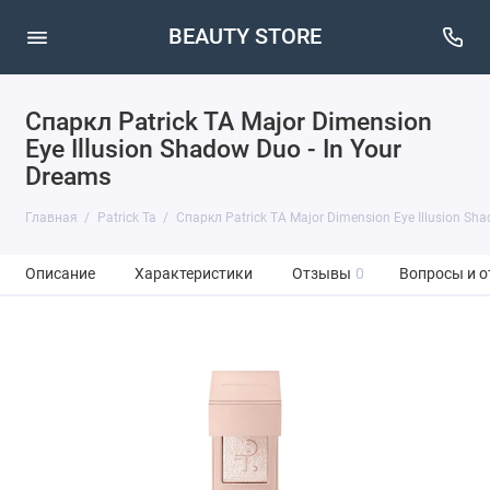
BEAUTY STORE
Спаркл Patrick TA Major Dimension
Eye Illusion Shadow Duo - In Your
Dreams
Главная
Patrick Ta
Спаркл Patrick TA Major Dimension Eye Illusion Sha
Описание
Характеристики
Отзывы
0
Вопросы и о