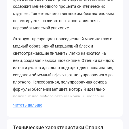
содержит менее одного процента синтетических
отдушек. Также является веганским, безглютеновым,
не тестируется на животных и поставляется в
перерабатываемой упаковке.
Этот дуэт превращает повседневный макияж глаз в
модный образ. Яркий мерцающий блеск и
светоотражающие пигменты легко наносятся на
веки, создавая изысканное сияние. Оттенки каждого
из пяти дуэтов идеально подходят для наслаивания,
создавая объемный эффект, от полупрозрачного до
плотного. Гелеобразная, полупрозрачная основа
формулы обеспечивает цвет, который идеально
подходит для любого оттенка кожи - никогда не
тусклый или пепельный.
Читать дальше
Рекомендации по применению:
-Наносите тени настолько плотно или настолько
Технические характеристики Спаркл