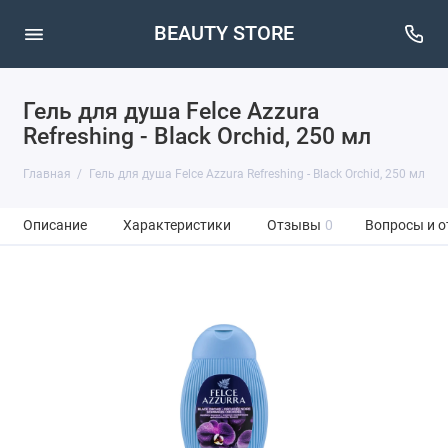
BEAUTY STORE
Гель для душа Felce Azzura
Refreshing - Black Orchid, 250 мл
Главная
Гель для душа Felce Azzura Refreshing - Black Orchid, 250 мл
Описание
Характеристики
Отзывы
0
Вопросы и о