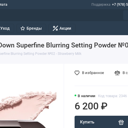
лата
Поддержка
+7 (978) 
Уход
Бренды
Акции
Down Superfine Blurring Setting Powder №02
rfine Blurring Setting Powder №02 - Strawberry Milk
В избранное
В 
В наличии
Код товара: 2346
6 200 ₽
Купить