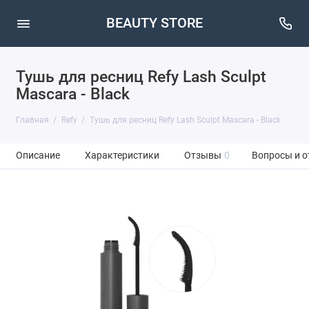
BEAUTY STORE
Тушь для ресниц Refy Lash Sculpt
Mascara - Black
Главная
Refy
Тушь для ресниц Refy Lash Sculpt Mascara - Black
Описание
Характеристики
Отзывы
0
Вопросы и о