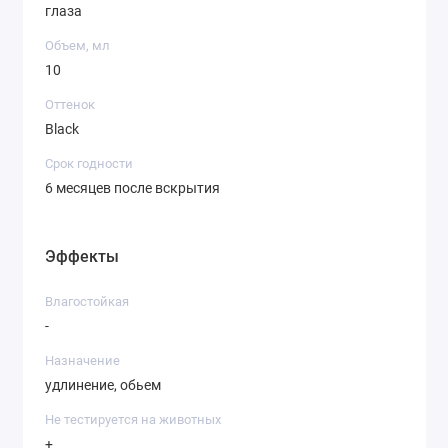
глаза
Объем, мл
10
Оттенок
Black
Срок годности
6 месяцев после вскрытия
Эффекты
Влагостойкая
-
Назначение
удлинение, обьем
Не тестируется на животных
+