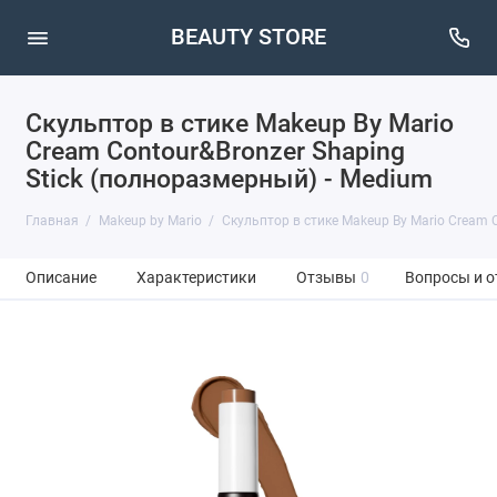
BEAUTY STORE
Скульптор в стике Makeup By Mario
Cream Contour&Bronzer Shaping
Stick (полноразмерный) - Medium
Главная
Makeup by Mario
Скульптор в стике Makeup By Mario Cream 
Описание
Характеристики
Отзывы
0
Вопросы и о