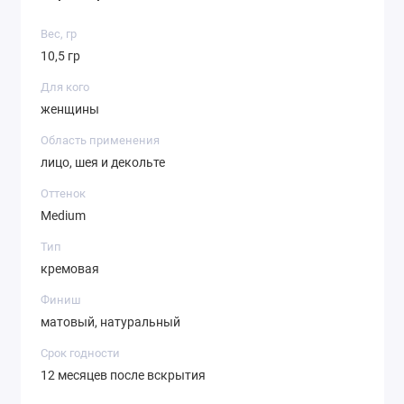
Вес, гр
10,5 гр
Для кого
женщины
Область применения
лицо, шея и декольте
Оттенок
Medium
Тип
кремовая
Финиш
матовый, натуральный
Срок годности
12 месяцев после вскрытия