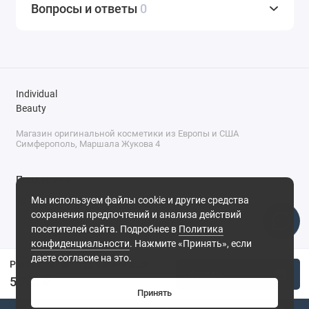
Вопросы и ответы
0
Individual
Beauty
Магазин оригинальной косметики из Европы и США
Симферополь, Маршала Жукова 4
Поддержка
Мы используем файлы cookie и другие средства
+7 (978) 586-46-46
сохранения предпочтений и анализа действий
ПН-ПТ: 9:00 - 18:00
посетителей сайта. Подробнее в
Политика
Суббота: 9:00 - 17:00
конфиденциальности
. Нажмите «Принять», если
Воскресенье: выходной
Симферополь, ул. Маршала Жукова, 4
даете согласие на это.
Рассыпчатая пудра Makeup By Mario Surreal Skin Talc-Free Soft Blur Setting Powder №2- Natural Light, 15 г
Купить
5 700 ₽
Принять
0