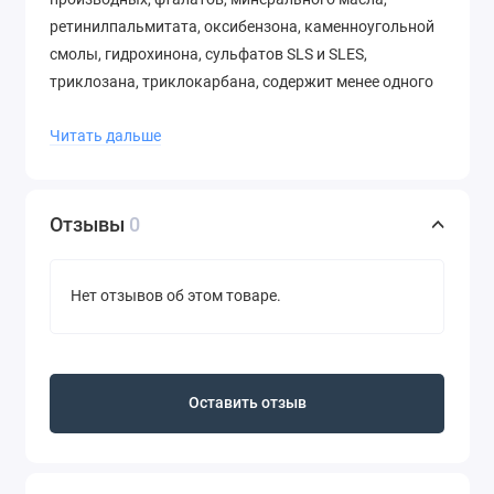
ретинилпальмитата, оксибензона, каменноугольной
смолы, гидрохинона, сульфатов SLS и SLES,
триклозана, триклокарбана, содержит менее одного
процента синтетических ароматизаторов. Также
Читать дальше
веганский и протестирован на животных.
Отзывы
0
Нет отзывов об этом товаре.
Оставить отзыв